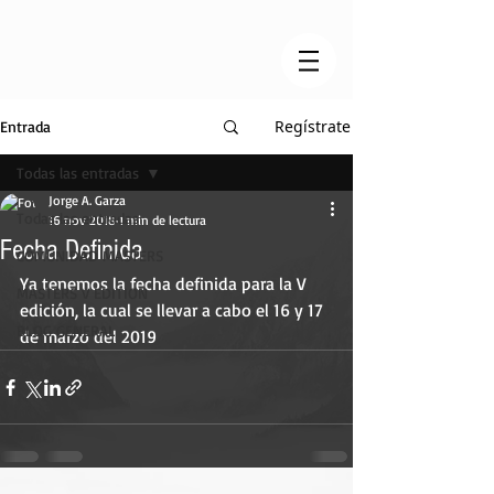
Regístrate
Entrada
Todas las entradas
Jorge A. Garza
Todas las entradas
16 nov 2018
1 min de lectura
Fecha Definida
COMUNIDAD MASTERS
Ya tenemos la fecha definida para la V 
MASTERS V EDITION
edición, la cual se llevar a cabo el 16 y 17 
BLOG GENERAL
de marzo del 2019