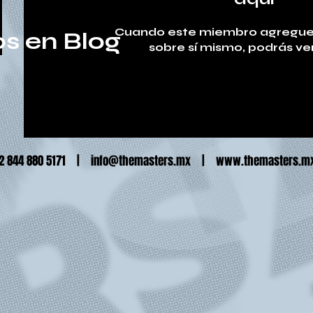
Cuando este miembro agregue
s en Blog
sobre sí mismo, podrás ver
52 844 880 5171 |
info@themasters.mx
|
www.themasters.m