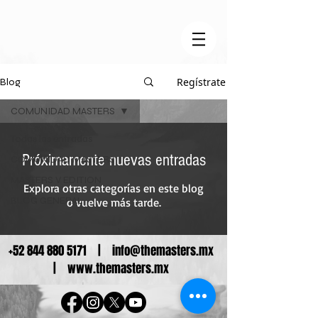
Regístrate
Blog
COMUNIDAD MASTERS
Todas las entradas
Próximamente nuevas entradas
COMUNIDAD MASTERS
MASTERS V EDITION
Explora otras categorías en este blog
BLOG GENERAL
o vuelve más tarde.
+52 844 880 5171
|
info@themasters.mx
|
www.themasters.mx