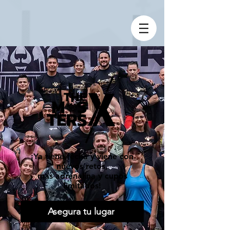
¡Ya tiene fecha y viene con
nuevos retos,
más adrenalina y cupos
limitados!
Asegura tu lugar