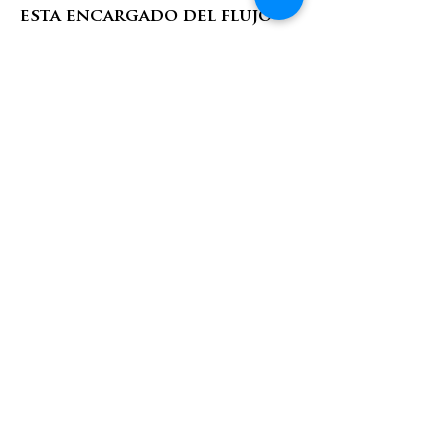
esta encargado del flujo
de atletas durante la
competencia así como
la organización de sus
areas de descanso y
calentamiento.
Requisito para ambos
equipos:
DISPONIBILIDAD MINIMA
DE 2 DIAS (SABADO Y
DOMINGO)
+52 844 880 5171
|
info@themasters.mx