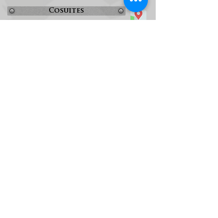
Cosuites
Four Points
Hyatt Place
Tel:
+52 844 438 7000